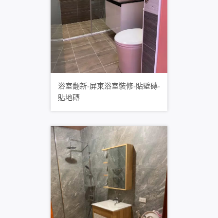
浴室翻新-屏東浴室裝修-貼壁磚-
貼地磚