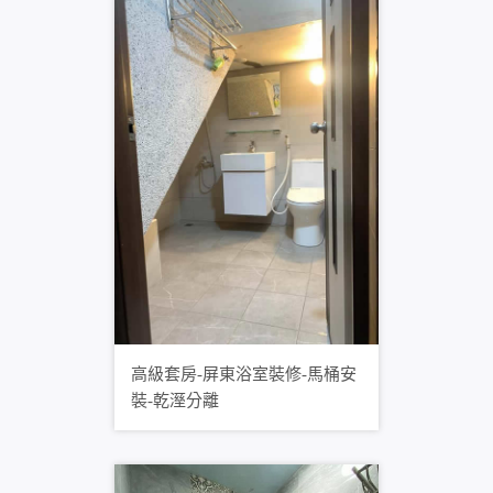
高級套房-屏東浴室裝修-馬桶安
裝-乾溼分離