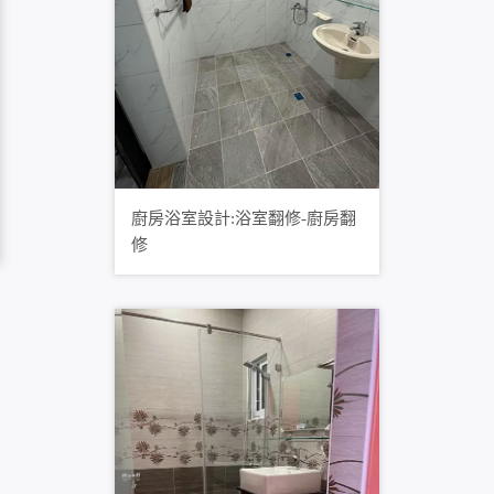
廚房浴室設計:浴室翻修-廚房翻
修