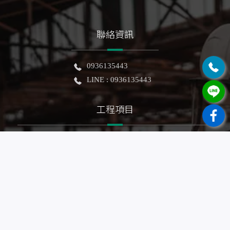
聯絡資訊
0936135443
LINE : 0936135443
工程項目
泥作工程
房屋修繕
抿石子浴缸
老屋拉皮
房屋擴建
農地自建
浴室翻修
輕隔間裝潢
拆除工程
防水工程
地坪整修
土木建築
房屋裝修
房屋翻新
鐵皮鋼構
廁所整修
農舍興建
老屋整建