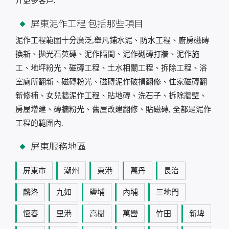
介更多客戶.
屏東泥作工程 包括那些項目
泥作工程範圍十分廣泛,舉凡鋪水泥、防水工程、廚房磁磚
換新、拋光石英磚、泥作隔間、泥作砌磚打牆、泥作施
工、地坪粉光、磁磚工程、土水相關工程、拆除工程、浴
室廁所翻新、磁磚粉光、磁磚泥作破損翻修、住家磁磚翻
新修補、女兒牆泥作工程、貼地磚、洗石子、拆除牆壁、
房屋增建、磚牆粉光、舊屋改建翻修、貼磁磚, 全都是泥作
工程的範圍內.
屏東服務地區
屏東市
潮州
東港
萬丹
長治
麟洛
九如
鹽埔
內埔
三地門
恆春
里港
高樹
萬巒
竹田
新埤