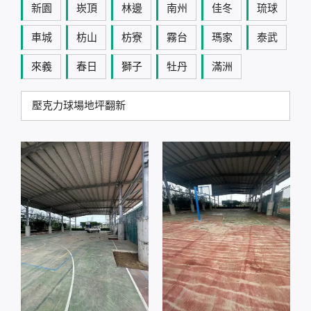
新園
崁頂
林邊
南州
佳冬
琉球
車城
枋山
枋寮
霧台
瑪家
泰武
來義
春日
獅子
牡丹
滿洲
壓克力球場地坪翻新