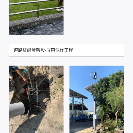
道路紅綠燈架設-屏東泥作工程