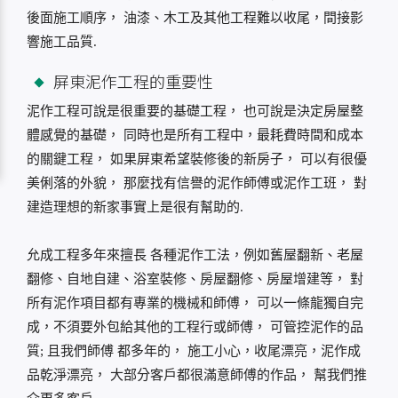
後面施工順序， 油漆、木工及其他工程難以收尾，間接影
響施工品質.
屏東泥作工程的重要性
泥作工程可說是很重要的基礎工程， 也可說是決定房屋整
體感覺的基礎， 同時也是所有工程中，最耗費時間和成本
的關鍵工程， 如果屏東希望裝修後的新房子， 可以有很優
美俐落的外貌， 那麼找有信譽的泥作師傅或泥作工班， 對
建造理想的新家事實上是很有幫助的.
允成工程多年來擅長 各種泥作工法，例如舊屋翻新、老屋
翻修、自地自建、浴室裝修、房屋翻修、房屋增建等， 對
所有泥作項目都有專業的機械和師傅， 可以一條龍獨自完
成，不須要外包給其他的工程行或師傅， 可管控泥作的品
質; 且我們師傅 都多年的， 施工小心，收尾漂亮，泥作成
品乾淨漂亮， 大部分客戶都很滿意師傅的作品， 幫我們推