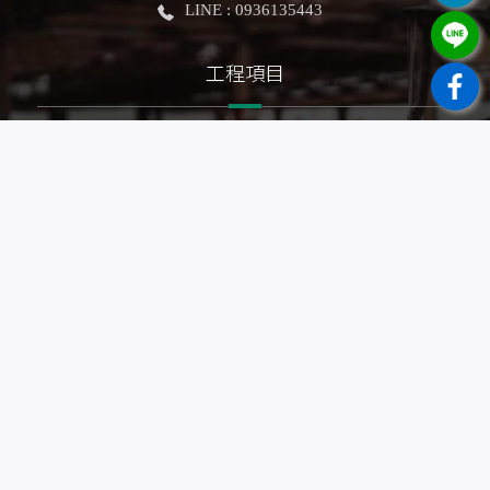
LINE : 0936135443
工程項目
泥作工程
房屋修繕
抿石子浴缸
老屋拉皮
房屋擴建
農地自建
浴室翻修
輕隔間裝潢
拆除工程
防水工程
地坪整修
土木建築
房屋裝修
房屋翻新
鐵皮鋼構
廁所整修
農舍興建
老屋整建
舊屋改建
房屋修繕