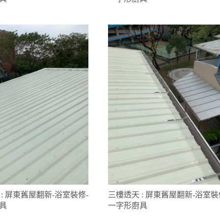
: 屏東舊屋翻新-浴室裝修-
三樓透天 : 屏東舊屋翻新-浴室裝
具
一字形廚具