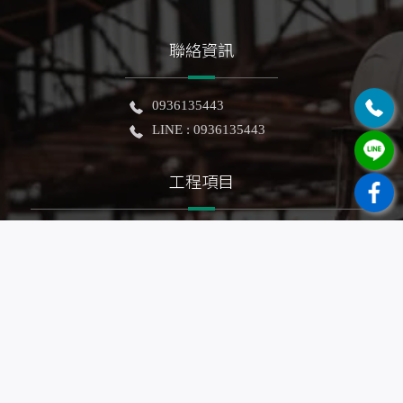
聯絡資訊
0936135443
LINE : 0936135443
工程項目
泥作工程
房屋修繕
抿石子浴缸
老屋拉皮
房屋擴建
農地自建
浴室翻修
輕隔間裝潢
拆除工程
防水工程
地坪整修
土木建築
房屋裝修
房屋翻新
鐵皮鋼構
廁所整修
農舍興建
老屋整建