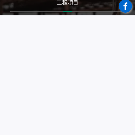
工程項目
泥作工程
房屋修繕
抿石子浴缸
老屋拉皮
房屋擴建
農地自建
浴室翻修
輕隔間裝潢
拆除工程
防水工程
地坪整修
土木建築
房屋裝修
房屋翻新
鐵皮鋼構
廁所整修
農舍興建
老屋整建
舊屋改建
房屋修繕