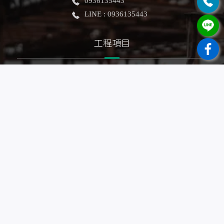
0936135443
LINE : 0936135443
工程項目
泥作工程
房屋修繕
抿石子浴缸
老屋拉皮
房屋擴建
農地自建
浴室翻修
輕隔間裝潢
拆除工程
防水工程
地坪整修
土木建築
房屋裝修
房屋翻新
鐵皮鋼構
廁所整修
農舍興建
老屋整建
舊屋改建
房屋修繕