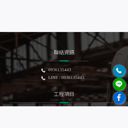
聯絡資訊
0936135443
LINE : 0936135443
工程項目
泥作工程
房屋修繕
抿石子浴缸
老屋拉皮
房屋擴建
農地自建