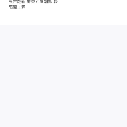
農舍翻新:屏東老屋翻修-輕
隔間工程